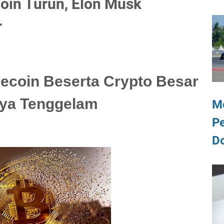
coin Turun, Elon Musk
r
gecoin Beserta Crypto Besar
nya Tenggelam
M
P
D