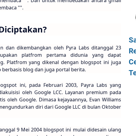
 membaca "". Dan untuk membedakan antara gmail
membaca "".
Diciptakan?
S
kan dan dikembangkan oleh Pyra Labs ditanggal 23
Re
rupakan platfrom pertama didunia yang dapat
Ce
. Platfrom yang dikenal dengan blogspot ini juga
rbasis blog dan juga portal berita.
T
ogspot ini, pada Februari 2003, Payra Labs yang
diakuisisi oleh Google LCC. Layanan premium pada
tis oleh Google. Dimasa kejayaannya, Evan Williams
mengundurkan diri dari Google LLC di bulan Oktober
nggal 9 Mei 2004 blogspot ini mulai didesain ulang